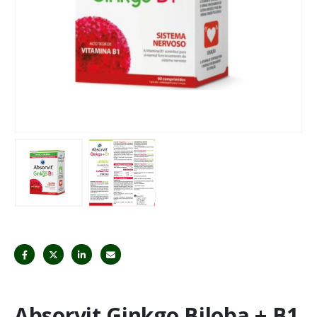
Absorvit Ginkgo Biloba + B1