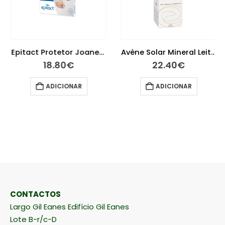
Epitact Protetor Joanetes Tamanho L
Avène Solar Mineral Leite 50+ 100 ml
18.80
€
22.40
€
ADICIONAR
ADICIONAR
CONTACTOS
Largo Gil Eanes Edifício Gil Eanes
Lote B-r/c-D