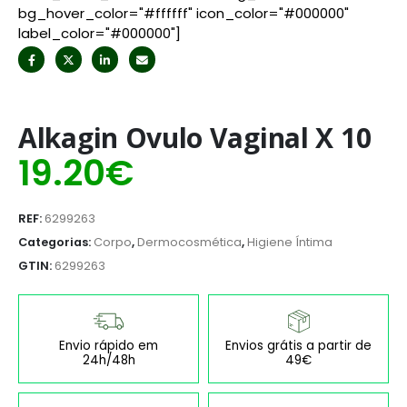
bg_hover_color="#ffffff" icon_color="#000000"
label_color="#000000"]
Alkagin Ovulo Vaginal X 10
19.20
€
REF:
6299263
Categorias:
Corpo
,
Dermocosmética
,
Higiene Íntima
GTIN:
6299263
Envio rápido em
Envios grátis a partir de
24h/48h
49€