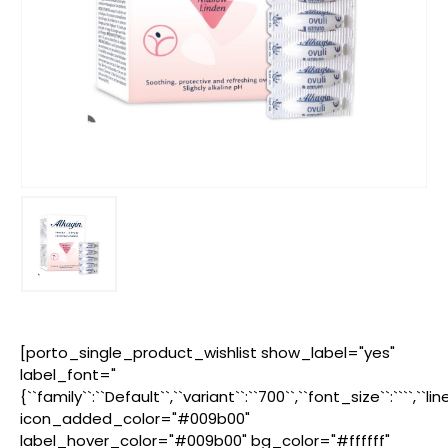
[porto_single_product_wishlist show_label="yes"
label_font="
{``family``:``Default``,``variant``:``700``,``font_size``:````,``l
icon_added_color="#009b00"
label_hover_color="#009b00" bg_color="#ffffff"