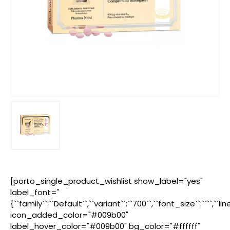
[porto_single_product_wishlist show_label="yes"
label_font="
{``family``:``Default``,``variant``:``700``,``font_size``:````,``l
icon_added_color="#009b00"
label_hover_color="#009b00" bg_color="#ffffff"