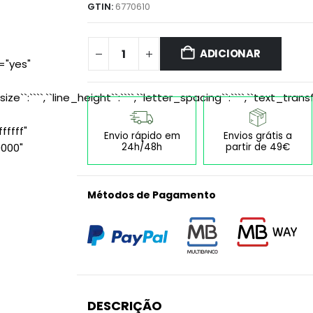
GTIN:
6770610
ADICIONAR
="yes"
size``:````,``line_height``:````,``letter_spacing``:````,``text_transf
ffff"
Envio rápido em
Envios grátis a
24h/48h
partir de 49€
0000"
Métodos de Pagamento
DESCRIÇÃO