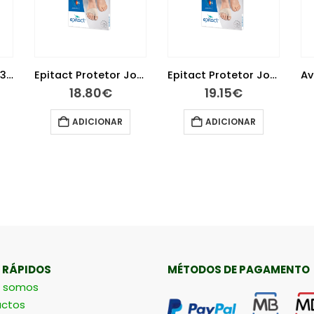
Avène Solar Spray 30+ 200 ml
Epitact Protetor Joanetes Tamanho L
Epitact Protetor Joanetes Tamanho M
18.80
€
19.15
€
ADICIONAR
ADICIONAR
 RÁPIDOS
MÉTODOS DE PAGAMENTO
 somos
ctos