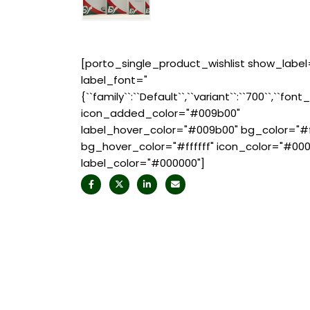
[porto_single_product_wishlist show_label
label_font="
{``family``:``Default``,``variant``:``700``,``font_
icon_added_color="#009b00"
label_hover_color="#009b00" bg_color="#ff
bg_hover_color="#ffffff" icon_color="#00
label_color="#000000"]