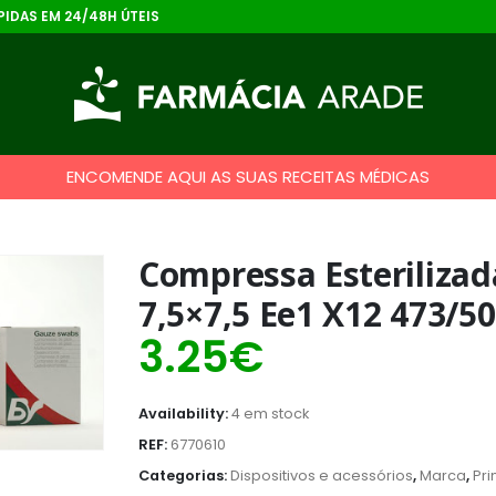
IDAS EM 24/48H ÚTEIS
ENCOMENDE AQUI AS SUAS RECEITAS MÉDICAS
Compressa Esterilizad
7,5×7,5 Ee1 X12 473/5
3.25
€
Availability:
4 em stock
REF:
6770610
Categorias:
Dispositivos e acessórios
,
Marca
,
Pri