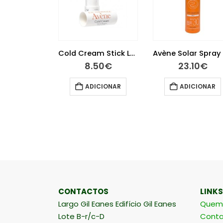
Avène Água Termal 150ml
Cold Cream Stick Lábios Nutrição 4 gramas
.55
€
8.50
€
23.10
€
ICIONAR
ADICIONAR
ADICIONAR
CONTACTOS
LINKS
Largo Gil Eanes Edifício Gil Eanes
Quem
Lote B-r/c-D
Conta